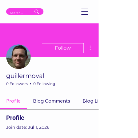
More actions
Follow
guillermoval
0 Followers
0 Following
Profile
Blog Comments
Blog Likes
Profile
Join date: Jul 1, 2026